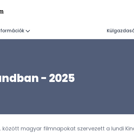
lm
Információk
Külgazdas
ndban - 2025
özött magyar filmnapokat szervezett a lundi Kino