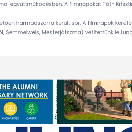
mmal együttműködésben. A filmnapokat Tóth Kriszt
etően harmadszorra került sor. A filmnapok keret
, Semmelweis, Mesterjátszma) vetítettünk le Lund