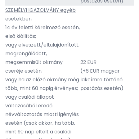
postázás esetén)
SZEMÉLYI IGAZOLVÁNY egyéb
esetekben
14 év feletti kérelmező esetén,
első kiállítás;
vagy elveszett/eltulajdonított,
megrongálódott,
megsemmisült okmány
22 EUR
cseréje esetén;
(+6 EUR magyar
vagy ha az előző okmány még
lakcímre történő
több, mint 60 napig érvényes;
postázás esetén)
vagy családi állapot
változásából eredő
névváltoztatás miatti igénylés
esetén (csak akkor, ha több,
mint 90 nap eltelt a családi