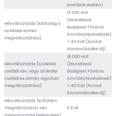
postázás esetén)
13 000 HUF
(átutalással
Névváltoztatás (kizárólag a
Budapest Főváros
születési utónév
Kormányhivatalának)
megváltoztatása)
+ 40 EUR (konzuli
közreműködési díj)
18 000 HUF
Névváltoztatás (születési
(átutalással
családi név, vagy születési
Budapest Főváros
családi és utónév együttes
Kormányhivatalának)
megváltoztatása)
+ 40 EUR (konzuli
közreműködési díj)
Névváltoztatás (külföldön
megváltoztatott név
0 EUR
magyarországi bejegyzése)