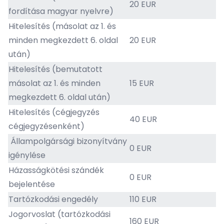
20 EUR
fordítása magyar nyelvre)
Hitelesítés (másolat az 1. és
minden megkezdett 6. oldal
20 EUR
után)
Hitelesítés (bemutatott
másolat az 1. és minden
15 EUR
megkezdett 6. oldal után)
Hitelesítés (cégjegyzés
40 EUR
cégjegyzésenként)
Állampolgársági bizonyítvány
0 EUR
igénylése
Házasságkötési szándék
0 EUR
bejelentése
Tartózkodási engedély
110 EUR
Jogorvoslat (tartózkodási
160 EUR