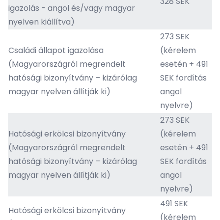
328 SEK
igazolás - angol és/vagy magyar
nyelven kiállítva)
273 SEK
Családi állapot igazolása
(kérelem
(Magyarországról megrendelt
esetén + 491
hatósági bizonyítvány – kizárólag
SEK fordítás
magyar nyelven állítják ki)
angol
nyelvre)
273 SEK
Hatósági erkölcsi bizonyítvány
(kérelem
(Magyarországról megrendelt
esetén + 491
hatósági bizonyítvány – kizárólag
SEK fordítás
magyar nyelven állítják ki)
angol
nyelvre)
491 SEK
Hatósági erkölcsi bizonyítvány
(kérelem