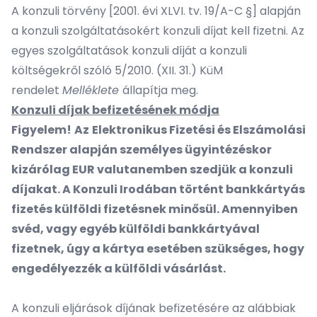
A konzuli törvény [2001. évi XLVI. tv. 19/A-C §] alapján
a konzuli szolgáltatásokért konzuli díjat kell fizetni. Az
egyes szolgáltatások konzuli díját a konzuli
költségekről szóló 5/2010. (XII. 31.) KüM
rendelet
Melléklete
állapítja meg.
Konzuli díjak befizetésének módja
Figyelem!
Az
Elektronikus Fizetési és Elszámolási
Rendszer alapján személyes ügyintézéskor
kizárólag EUR valutanemben szedjük a konzuli
díjakat. A Konzuli Irodában történt bankkártyás
fizetés külföldi fizetésnek minősül. Amennyiben
svéd, vagy egyéb külföldi bankkártyával
fizetnek, úgy a kártya esetében szükséges, hogy
engedélyezzék a külföldi vásárlást.
A konzuli eljárások díjának befizetésére az alábbiak