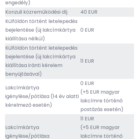
engedély)
Konzuli közreműködési díj
40 EUR
Külföldön történt letelepedés
bejelentése (új lakcímkártya
0 EUR
kiállítása nélkül)
Külföldön történt letelepedés
bejelentése (új lakcímkártya
11 EUR
kiállítása iránti kérelem
benyújtásával)
0 EUR
Lakcímkártya
(+5 EUR magyar
igénylése/pótlása (14 év alatti
lakcímre történő
kérelmező esetén)
postázás esetén)
11 EUR
Lakcímkártya
(+5 EUR magyar
igénylése/pótlása
lakcímre történő