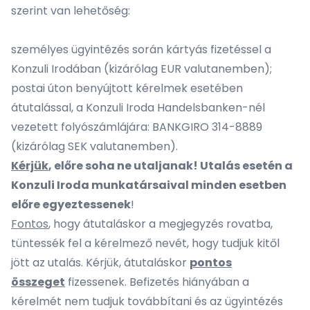
szerint van lehetőség:
személyes ügyintézés során kártyás fizetéssel a
Konzuli Irodában (kizárólag EUR valutanemben);
postai úton benyújtott kérelmek esetében
átutalással, a Konzuli Iroda Handelsbanken-nél
vezetett folyószámlájára: BANKGIRO 314-8889
(kizárólag SEK valutanemben).
Kérjük
, előre soha ne utaljanak! Utalás esetén a
Konzuli Iroda munkatársaival minden esetben
előre egyeztessenek
!
Fontos
, hogy átutaláskor a megjegyzés rovatba,
tüntessék fel a kérelmező nevét, hogy tudjuk kitől
jött az utalás. Kérjük, átutaláskor
pontos
összeget
fizessenek. Befizetés hiányában a
kérelmét nem tudjuk továbbítani és az ügyintézés