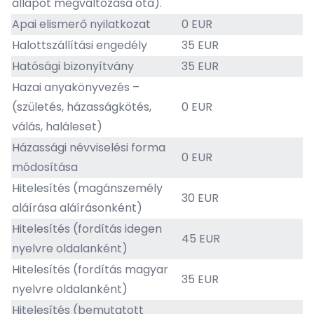
állapot megváltozása óta).
Apai elismerő nyilatkozat
0 EUR
Halottszállítási engedély
35 EUR
Hatósági bizonyítvány
35 EUR
Hazai anyakönyvezés –
(születés, házasságkötés,
0 EUR
válás, haláleset)
Házassági névviselési forma
0 EUR
módosítása
Hitelesítés (magánszemély
30 EUR
aláírása aláírásonként)
Hitelesítés (fordítás idegen
45 EUR
nyelvre oldalanként)
Hitelesítés (fordítás magyar
35 EUR
nyelvre oldalanként)
Hitelesítés (bemutatott