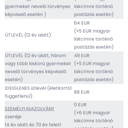
gyermeket nevelő törvényes
lakcímre történő
képviselő esetén )
postázás esetén)
64 EUR
(+5 EUR magyar
ÚTLEVÉL (12 év alatt)
lakcímre történő
postázás esetén)
ÚTLEVÉL (12 év alatt, három
49 EUR
vagy több kiskorú gyermeket
(+5 EUR magyar
nevelő törvényes képviselő
lakcímre történő
esetén)
postázás esetén)
IDEIGLENES útlevél (életkortól
88 EUR
függetlenül)
0 EUR
SZEMÉLYI IGAZOLVÁNY
(+6 EUR magyar
cseréje
lakcímre történő
14 év alatt és 70 év felett