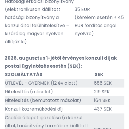
Hatósági erkölcsi bizonyítvány
(elektronikusan kiállított
35 EUR
hatósági bizonyítvány a
(kérelem esetén + 45
konzul által felülhitelesítve –
EUR fordítás angol
kizárólag magyar nyelven
nyelvre)
állítják ki)
2026. augusztus 1-jétől érvényes konzuli díjak
postai ügyintézés esetén (SEK):
SZOLGÁLTATÁS
SEK
ÚTLEVÉL - GYERMEK (12 év alatt)
688 SEK
Hitelesítés (másolat)
219 SEK
Hitelesítés (bemutatott másolat)
164 SEK
Konzuli közreműködési díj
437 SEK
Családi állapot igazolása (a konzul
által, tanúsítvány formában kiállított