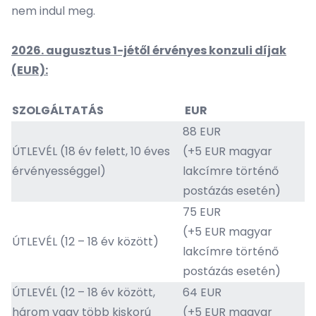
nem indul meg.
2026. augusztus 1-jétől érvényes konzuli díjak
(EUR):
SZOLGÁLTATÁS
EUR
88 EUR
ÚTLEVÉL (18 év felett, 10 éves
(+5 EUR magyar
érvényességgel)
lakcímre történő
postázás esetén)
75 EUR
(+5 EUR magyar
ÚTLEVÉL (12 – 18 év között)
lakcímre történő
postázás esetén)
ÚTLEVÉL (12 – 18 év között,
64 EUR
három vagy több kiskorú
(+5 EUR magyar