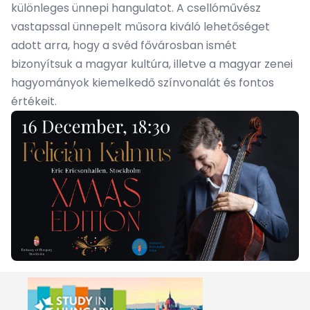
különleges ünnepi hangulatot. A csellóművész
vastapssal ünnepelt műsora kiváló lehetőséget
adott arra, hogy a svéd fővárosban ismét
bizonyítsuk a magyar kultúra, illetve a magyar zenei
hagyományok kiemelkedő színvonalát és fontos
értékeit.