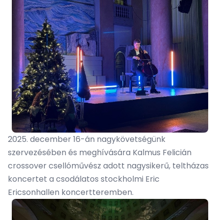
2025. december 16-án nagykövetségünk
szervezésében és meghívására Kalmus Felicián
crossover csellóművész adott nagysikerű, teltházas
koncertet a csodálatos stockholmi Eric
Ericsonhallen koncertteremben.