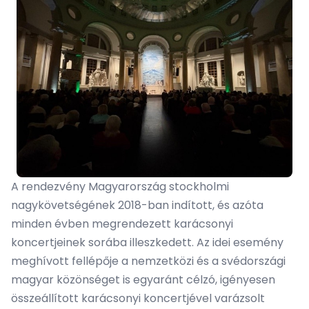
A rendezvény Magyarország stockholmi
nagykövetségének 2018-ban indított, és azóta
minden évben megrendezett karácsonyi
koncertjeinek sorába illeszkedett. Az idei esemény
meghívott fellépője a nemzetközi és a svédországi
magyar közönséget is egyaránt célzó, igényesen
összeállított karácsonyi koncertjével varázsolt