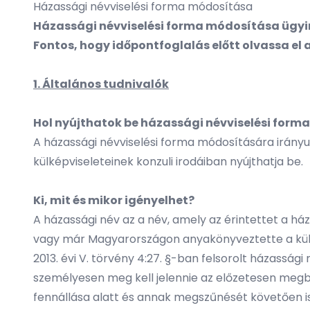
Házassági névviselési forma módosítása
Házassági névviselési forma módosítása ügyi
Fontos, hogy időpontfoglalás előtt olvassa el 
1. Általános tudnivalók
Hol nyújthatok be házassági névviselési form
A házassági névviselési forma módosítására irán
külképviseleteinek konzuli irodáiban nyújthatja be.
Ki, mit és mikor igényelhet?
A házassági név az a név, amely az érintettet a há
vagy már Magyarországon anyakönyveztette a külfö
2013. évi V. törvény 4:27. §-ban felsorolt házassá
személyesen meg kell jelennie az előzetesen meg
fennállása alatt és annak megszűnését követően i