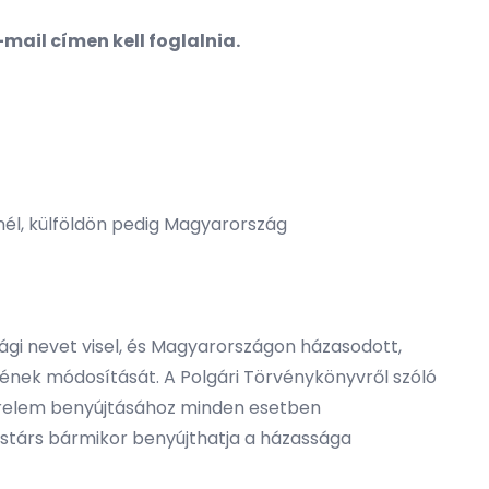
mail címen kell foglalnia.
él, külföldön pedig Magyarország
sági nevet visel, és Magyarországon házasodott,
ének módosítását. A Polgári Törvénykönyvről szóló
A kérelem benyújtásához minden esetben
stárs bármikor benyújthatja a házassága