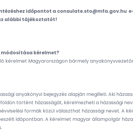
ntézéshez időpontot a
consulate.sto@mfa.gov.hu
e-
az alábbi tájékoztatót!
a módosítása kérelmet?
yuló kérelmet Magyarországon bármely anyakönyvvezetőn
zassági anyakönyvi bejegyzés alapján megilleti. Aki házas
ldön történt házasságát, kérelmezheti a házassági nev
gi névviselési formák közül választhat házassági nevet. 
beszélt időpontban. A kérelmet magyar állampolgár háza
s.