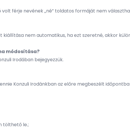
ő volt férje nevének „né” toldatos formáját nem választhat
 kiállítása nem automatikus, ha ezt szeretné, akkor külön
orma módosítása?
onzuli Irodában bejegyezzük.
nnie Konzuli Irodánkban az előre megbeszélt időpontban
 tölthető le.
;