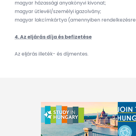
magyar házassági anyakönyvi kivonat;
magyar útlevél/személyi igazolvány;
magyar lakcímkártya (amennyiben rendelkezésre á
4. Az eljárás díja és befizetése
Az eljárás illeték- és díjmentes.