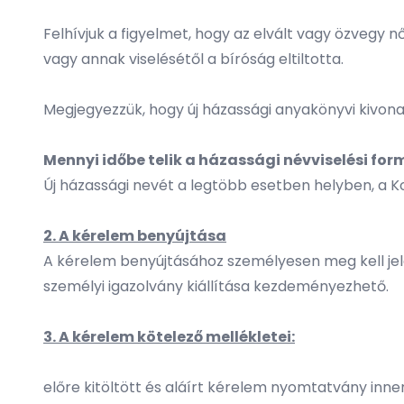
Felhívjuk a figyelmet, hogy az elvált vagy özvegy n
vagy annak viselésétől a bíróság eltiltotta.
Megjegyezzük, hogy új házassági anyakönyvi kivonat
Mennyi időbe telik a házassági névviselési f
Új házassági nevét a legtöbb esetben helyben, a K
2. A kérelem benyújtása
A kérelem benyújtásához személyesen meg kell jele
személyi igazolvány kiállítása kezdeményezhető.
3. A kérelem kötelező mellékletei:
előre kitöltött és aláírt kérelem nyomtatvány
innen