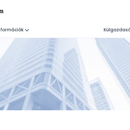
lm
Információk
Külgazdas