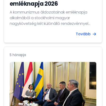
emléknapja 2026
A kommunizmus áldozatainak emléknapja
alkalmából a stockholmi magyar
nagykövetség két különálló rendezvénnyel
készült 2026. február 18-án.
Tovább
5 hónapja