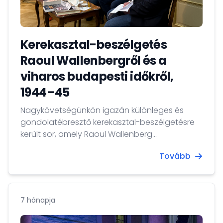
Kerekasztal-beszélgetés
Raoul Wallenbergről és a
viharos budapesti időkről,
1944–45
Nagykövetségünkön igazán különleges és
gondolatébresztő kerekasztal-beszélgetésre
került sor, amely Raoul Wallenberg
magyarországi embermentő tevékenységét
Tovább
és az 1944–45-ös budapesti események
történelmi jelentőségét állította középpontba.
7 hónapja