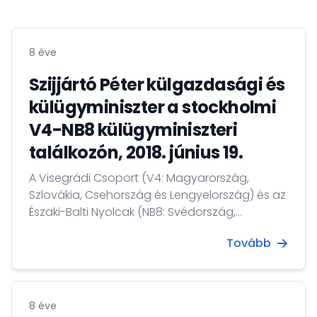
8 éve
Szijjártó Péter külgazdasági és
külügyminiszter a stockholmi
V4-NB8 külügyminiszteri
találkozón, 2018. június 19.
A Visegrádi Csoport (V4: Magyarország,
Szlovákia, Csehország és Lengyelország) és az
Északi-Balti Nyolcak (NB8: Svédország,
Norvégia, Finnország, Dánia, Izland, Észtország,
Tovább
Lettország és Litvánia) 2013 óta rendszeresen
megrendezett külügyminiszteri találkozóját
2018. június 19-én Stockholmban tartották, ahol
Szijjártó Péter külgazdasági és külügyminiszter
8 éve
a V4-ek magyar elnöksége okán Margot