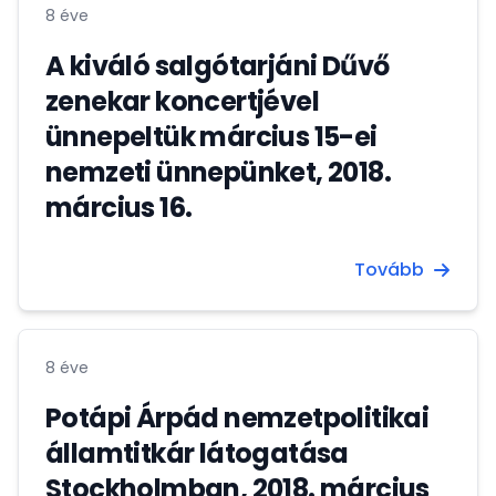
technikáját. A díj alkalmából Bogány Gergely a
8 éve
másik két díjazottal (a svédek népszerű
énekesnőjével és korábbi...
A kiváló salgótarjáni Dűvő
zenekar koncertjével
ünnepeltük március 15-ei
nemzeti ünnepünket, 2018.
március 16.
Tovább
8 éve
Potápi Árpád nemzetpolitikai
államtitkár látogatása
Stockholmban, 2018. március