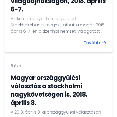
világbajnokságon, 2018. április
6-7.
A sikeres magyar korcsolyasport
Stockholmban is megmutathatta magát. 2018.
április 6-7-én a tizenhat nemzeti válogatott
részvételével megrendezett Szinkronkorcsolya
Tovább
Világbajnokságon indult a magyar nemzeti
válogatott. Gratulálunk a részvételhez és a
teljesítményhez! A csapatot elkísérte a 2018.
február 22-én 5000 méteres váltó tagjaként
8 éve
olimpiai bajnoki címet szerzett Knoch Viktor is.
A sportolókat, edzőket, segítőket és a Magyar...
Magyar országgyűlési
választás a stockholmi
nagykövetségen is, 2018.
április 8.
A 2018. április 8-ai országgyűlési választáson