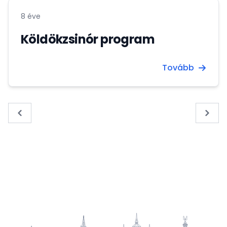
8 éve
Köldökzsinór program
Tovább
« Previous
Next 