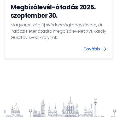
Megbízólevél-átadás 2025.
szeptember 30.
Magyarország új svédországi nagykövete, dr.
Palóczi Péter átadta megbízólevelét XVI. Károly
Gusztáv svéd királynak.
Tovább