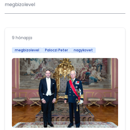
megbizolevel
9 hónapja
megbizolevel
Paloczi Peter
nagykovet