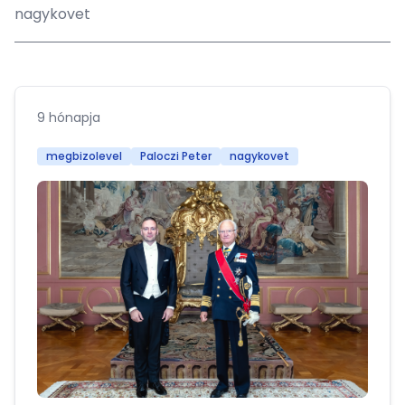
nagykovet
9 hónapja
megbizolevel
Paloczi Peter
nagykovet