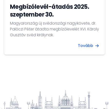
Megbízólevél-átadás 2025.
szeptember 30.
Magyarország új svédországi nagykövete, dr.
Palóczi Péter átadta megbízólevelét XVI. Károly
Gusztáv svéd királynak.
Tovább